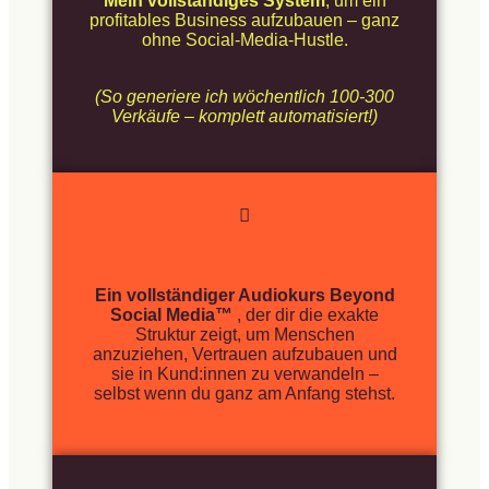
Mein vollständiges System
, um ein
profitables Business aufzubauen – ganz
ohne Social-Media-Hustle.
(So generiere ich wöchentlich 100-300
Verkäufe – komplett automatisiert!)
Ein vollständiger Audiokurs Beyond
Social Media™
, der dir die exakte
Struktur zeigt, um Menschen
anzuziehen, Vertrauen aufzubauen und
sie in Kund:innen zu verwandeln –
selbst wenn du ganz am Anfang stehst.