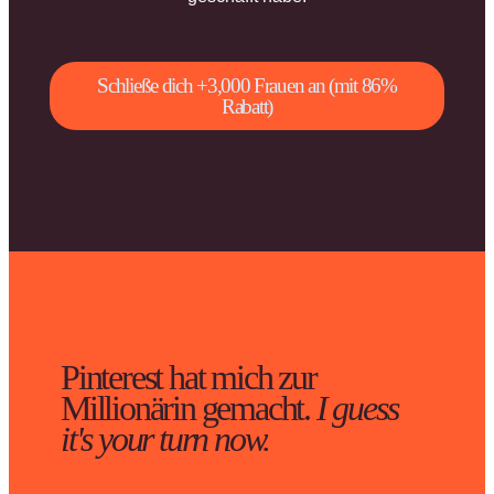
Schließe dich +3,000 Frauen an (mit 86%
Rabatt)
Pinterest hat mich zur
Millionärin gemacht.
I guess
it's your turn now.