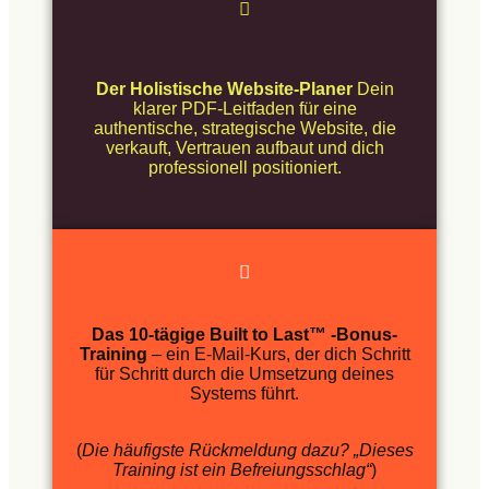
Der Holistische Website-Planer
Dein
klarer PDF-Leitfaden für eine
authentische, strategische Website, die
verkauft, Vertrauen aufbaut und dich
professionell positioniert.
Das 10-tägige Built to Last™ -Bonus-
Training
– ein E-Mail-Kurs, der dich Schritt
für Schritt durch die Umsetzung deines
Systems führt.
(
Die häufigste Rückmeldung dazu? „Dieses
Training ist ein Befreiungsschlag“
)