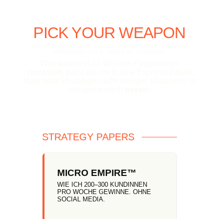
PICK YOUR WEAPON
DIE ART VON LEKTÜRE, FÜR DIE ANDERE 2.000 € COACHING
VERLANGEN. ONLY I
DON’T
DO COACHING.
Was andere in 12-Wochen-Programmen
verpacken, passt bei mir in eine Espressopause.
Manchmal ist weniger nicht weniger. Manchmal ist
weniger
einfach
besser
.
STRATEGY PAPERS
MICRO EMPIRE™
WIE ICH 200–300 KUNDINNEN
PRO WOCHE GEWINNE. OHNE
SOCIAL MEDIA.