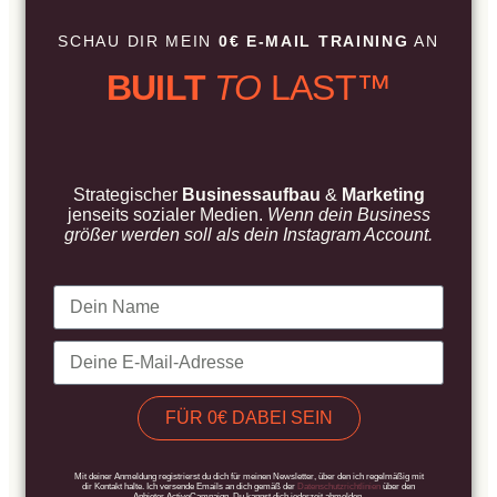
SCHAU DIR MEIN
0€ E-MAIL TRAINING
AN
BUILT
TO
LAST™
Strategischer
Businessaufbau
&
Marketing
jenseits sozialer Medien.
Wenn dein Business
größer werden soll als dein Instagram Account.
FÜR 0€ DABEI SEIN
Alternative:
Mit deiner Anmeldung registrierst du dich für meinen Newsletter, über den ich regelmäßig mit
dir Kontakt halte. Ich versende Emails an dich gemäß der
Datenschutzrichtlinien
über den
Anbieter ActiveCampaign. Du kannst dich jederzeit abmelden.