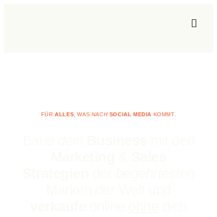
FÜR
ALLES
, WAS
NACH
SOCIAL MEDIA
KOMMT.
Baue
dein
Business
mit den
Marketing
&
Sales
Strategien
der
begehrtesten
Marken der Welt und
verkaufe
online
ohne
dich