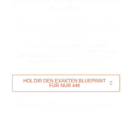
ein einziges Mal auf Social Media
zu posten.
Während die Social-Media-Bubble sich für 15
Minuten Minuten Fame täglich in sozialen Medien
zum Affen macht…
…teile ich mein
erprobtes
und
simples
Ökosystem ohne Social Media für
tägliche Sales,
64% Wiederkaufsrate
und das alles mit nur
2
Stunden Bildschirmzeit
pro Woche.
HOL DIR DEN EXAKTEN BLUEPRINT
FÜR NUR 44€
Sofortiger Zugriff. Einmalige Zahlung. Verändert
dein Marketing für immer.