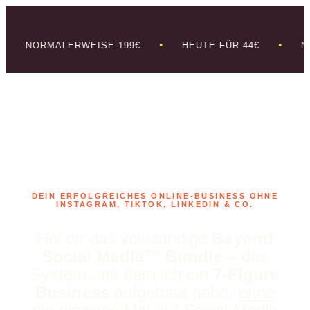
•
•
NORMALERWEISE 199€
HEUTE FÜR 44€
NOR
DEIN ERFOLGREICHES ONLINE-BUSINESS OHNE
INSTAGRAM, TIKTOK, LINKEDIN & CO.
Hol dir das vollständige
Beyond
Social Media™ Bundle
– das
System, mit dem ich ein
7-Figure
Business
aufgebaut habe,
ohne