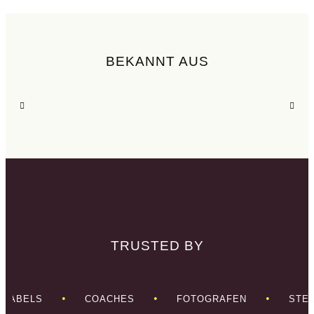
BEKANNT AUS
TRUSTED BY
•
•
•
ELS
COACHES
FOTOGRAFEN
STEUERB