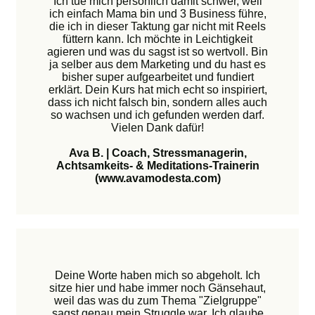
Ich tue mich persönlich damit schwer, weil
ich einfach Mama bin und 3 Business führe,
die ich in dieser Taktung gar nicht mit Reels
füttern kann. Ich möchte in Leichtigkeit
agieren und was du sagst ist so wertvoll. Bin
ja selber aus dem Marketing und du hast es
bisher super aufgearbeitet und fundiert
erklärt. Dein Kurs hat mich echt so inspiriert,
dass ich nicht falsch bin, sondern alles auch
so wachsen und ich gefunden werden darf.
Vielen Dank dafür!
Ava B. | Coach, Stressmanagerin,
Achtsamkeits- & Meditations-Trainerin
(www.avamodesta.com)
Deine Worte haben mich so abgeholt. Ich
sitze hier und habe immer noch Gänsehaut,
weil das was du zum Thema "Zielgruppe"
sagst genau mein Struggle war. Ich glaube