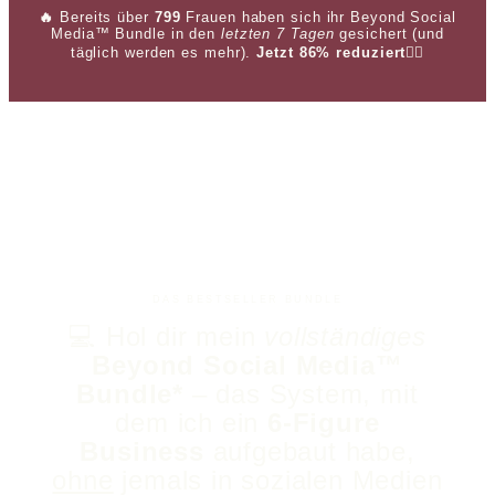
🔥
Bereits über
799
Frauen haben sich ihr Beyond Social
Media™ Bundle in den
letzten 7 Tagen
gesichert (und
täglich werden es mehr).
Jetzt
86% reduziert
👇🏼
DAS BESTSELLER BUNDLE
💻 Hol dir mein
vollständiges
Beyond Social Media™
Bundle*
– das System, mit
dem ich ein
6-Figure
Business
aufgebaut habe,
ohne
jemals in sozialen Medien