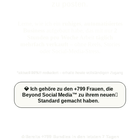
zu posten.
Lerne, wie ich ein
ruhiges
,
automatisiertes
Business
aufgebaut habe, das mit nur
2
Stunden pro Woche
Arbeit
täglich
mehrfach verkauft
– ohne Reels, Stories
oder Social-Media-Stress.
*aktuell 86%!! reduziert
– erhalte
heute
vollständigen Zugang
💎 Ich gehöre zu den +799 Frauen, die
Beyond Social Media™ zu ihrem neuen
Standard gemacht haben.
🔥Bereits +799 Bundles in den letzten 7 Tagen