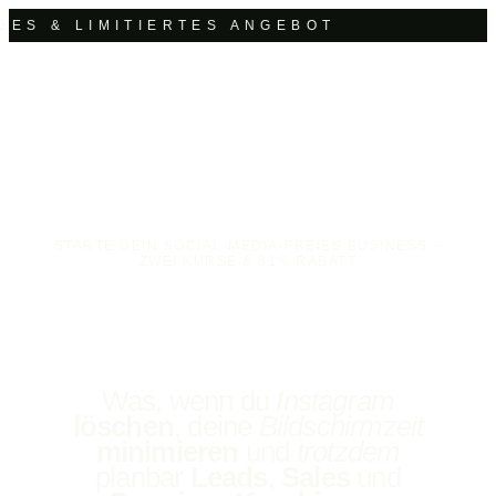
 LIMITIERTES ANGEBOT
STARTE DEIN SOCIAL-MEDIA-FREIES BUSINESS –
ZWEI KURSE & 81% RABATT
Was, wenn du
Instagram
löschen
, deine
Bildschirmzeit
minimieren
und
trotzdem
planbar
Leads
,
Sales
und