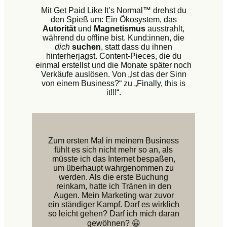
Mit Get Paid Like It’s Normal™ drehst du
den Spieß um: Ein Ökosystem, das
Autorität
und
Magnetismus
ausstrahlt,
während du offline bist. Kund:innen, die
dich
suchen
, statt dass du ihnen
hinterherjagst. Content-Pieces, die du
einmal erstellst und die Monate später noch
Verkäufe auslösen. Von „Ist das der Sinn
von einem Business?“ zu „Finally, this is
it!!!“.
Zum ersten Mal in meinem Business
fühlt es sich nicht mehr so an, als
müsste ich das Internet bespaßen,
um überhaupt wahrgenommen zu
werden. Als die erste Buchung
reinkam, hatte ich Tränen in den
Augen. Mein Marketing war zuvor
ein ständiger Kampf. Darf es wirklich
so leicht gehen? Darf ich mich daran
gewöhnen? 😀