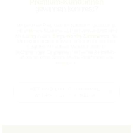
Premium-Kund:innen
gewinnen könntest?
Mit dem Get Paid Like It’s Normal
™ baust du dir
ein zeitloses Business auf und
verwandelst dein
Marketing in eine
binge-worthy Experience
, die
Menschen nicht nur lesen, sondern fühlen. Das
Ergebnis? Planbare Verkäufe
auch
in
hochpreisigen Segmenten und
echte
Autorität
–
of course ohne Social Media Plattformen wie
Instagram.
GET PAID LIKE IT'S NORMAL
WITHOUT SOCIAL MEDIA