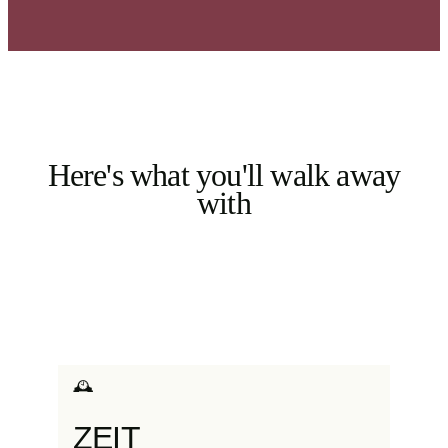
Here's what you'll walk away
with
🕰️
ZEIT