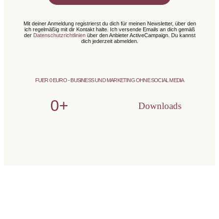
Alternative:
Mit deiner Anmeldung registrierst du dich für meinen Newsletter, über den
ich regelmäßig mit dir Kontakt halte. Ich versende Emails an dich gemäß
der
Datenschutzrichtlinien
über den Anbieter ActiveCampaign. Du kannst
dich jederzeit abmelden.
FUER 0 EURO - BUSINESS UND MARKETING OHNE SOCIAL MEDIA
0
+
Downloads