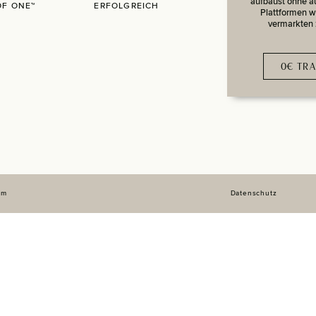
aufbaust ohne a
OF ONE™
ERFOLGREICH
Plattformen w
vermarkten
0€ TRA
um
Datenschutz