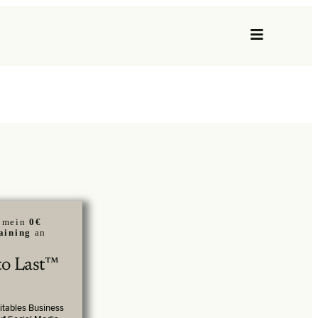
r mein
0€
aining
an
 to Last™
fitables Business