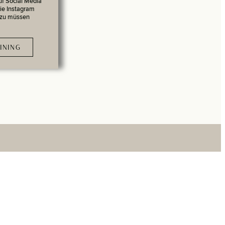
uf Social Media
ie Instagram
 zu müssen
INING