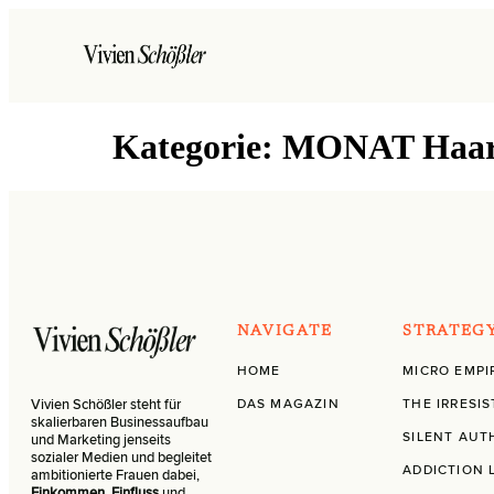
Kategorie:
MONAT Haarp
NAVIGATE
STRATEG
HOME
MICRO EMPI
DAS MAGAZIN
THE IRRESIS
Vivien Schößler steht für
skalierbaren Businessaufbau
SILENT AUT
und Marketing jenseits
sozialer Medien und begleitet
ADDICTION 
ambitionierte Frauen dabei,
Einkommen
,
Einfluss
und