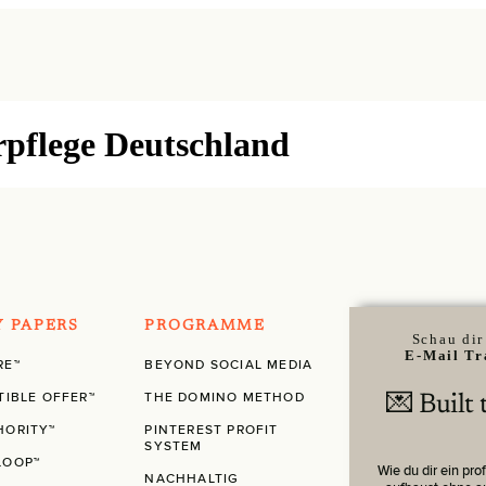
flege Deutschland
Y PAPERS
PROGRAMME
Schau di
E-Mail Tr
RE™
BEYOND SOCIAL MEDIA
TIBLE OFFER™
THE DOMINO METHOD
💌 Built
HORITY™
PINTEREST PROFIT
SYSTEM
LOOP™
Wie du dir ein pro
NACHHALTIG