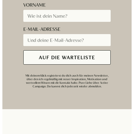
VORNAME
E-MAIL-ADRESSE
AUF DIE WARTELISTE
Alternative:
Mit deinem Klick registrierst du dich auch für meinen Newsletter,
über den ich regelmäßig mit neuer Inspiration, Motivation und
wertvollem Wissen mit dir Kontakt halte. Pure Liebe über Active
Campaign. Du kannst dich jederzeit wieder abmelden.