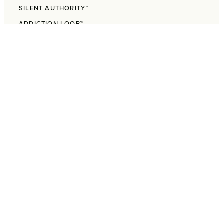
SILENT AUTHORITY™
ADDICTION LOOP™
CATEGORY OF ONE™
PROGRAMME
BEYOND SOCIAL MEDIA BUNDLE
THE DOMINO METHOD
PINTEREST PROFIT SYSTEM
NACHHALTIG ERFOLGREICH
Schau dir mein
0€
E-Mail Training
an
💌 Built to Last™