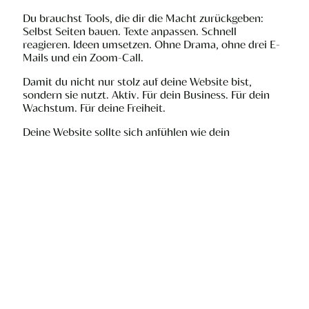
Du brauchst Tools, die dir die Macht zurückgeben:
Selbst Seiten bauen. Texte anpassen. Schnell
reagieren. Ideen umsetzen. Ohne Drama, ohne drei E-
Mails und ein Zoom-Call.
Damit du nicht nur stolz auf deine Website bist,
sondern sie nutzt. Aktiv. Für dein Business. Für dein
Wachstum. Für deine Freiheit.
Deine Website sollte sich anfühlen wie dein
Lieblingslippenstift. Der, der immer passt, dich
sichtbar macht, und
du allein entscheidest
, wann du
ihn trägst.
Und jetzt: Setz dem Ganzen die
Krone auf
Du hast jetzt Klarheit. Struktur. Proof. Du weißt,
worauf es ankommt.