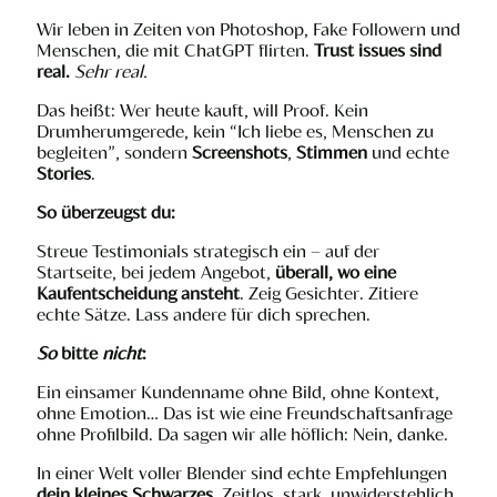
Wir leben in Zeiten von Photoshop, Fake Followern und
Menschen, die mit ChatGPT flirten.
Trust issues sind
real.
Sehr real.
Das heißt: Wer heute kauft, will Proof. Kein
Drumherumgerede, kein “Ich liebe es, Menschen zu
begleiten”, sondern
Screenshots
,
Stimmen
und echte
Stories
.
So überzeugst du:
Streue Testimonials strategisch ein – auf der
Startseite, bei jedem Angebot,
überall, wo eine
Kaufentscheidung ansteht
. Zeig Gesichter. Zitiere
echte Sätze. Lass andere für dich sprechen.
So
bitte
nicht
:
Ein einsamer Kundenname ohne Bild, ohne Kontext,
ohne Emotion… Das ist wie eine Freundschaftsanfrage
ohne Profilbild. Da sagen wir alle höflich: Nein, danke.
In einer Welt voller Blender sind echte Empfehlungen
dein kleines Schwarzes
. Zeitlos, stark, unwiderstehlich.